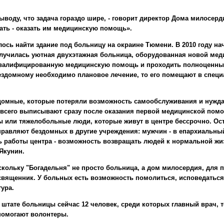
ыводу, что задача гораздо шире, - говорит директор Дома милосер
ать - оказать им медицинскую помощь».
ось найти здание под больницу на окраине Тюмени. В 2010 году нач
лучилась уютная двухэтажная больница, оборудованная новой меди
квалифицированную медицинскую помощь и проходить полноценный 
ездомному необходимо плановое лечение, то его помещают в спец
здомные, которые потеряли возможность самообслуживания и нужда
е всего выписывают сразу после оказания первой медицинской помо
ды или тяжелобольные люди, которые живут в центре бессрочно. О
равляют бездомных в другие учреждения: мужчин - в епархиальный
работы центра - возможность возвращать людей к нормальной жиз
Якунин
.
оскольку "Богадельня" не просто больница, а дом милосердия, для 
священник. У больных есть возможность помолиться, исповедаться
ура.
штате больницы сейчас 12 человек, среди которых главный врач, тер
помогают волонтеры.