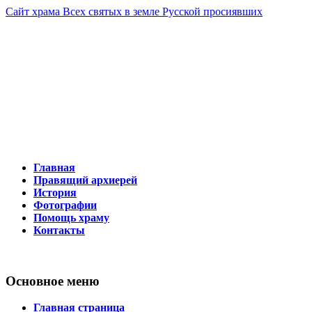
Сайт храма Всех святых в земле Русской просиявших
Тобольско-Тюменская митрополия
625016 г. Тюмень, ул. Логунова, 17 
Телефон 8-963-458-97-78
Главная
Правящий архиерей
История
Фотографии
Помощь храму
Контакты
Основное меню
Главная страница