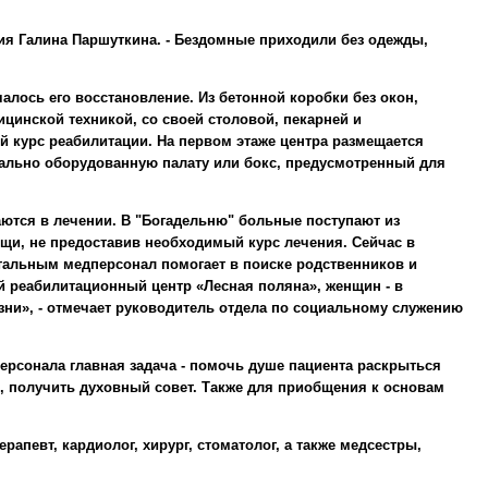
дия
Галина Паршуткина
. - Бездомные приходили без одежды,
алось его восстановление. Из бетонной коробки без окон,
цинской техникой, со своей столовой, пекарней и
курс реабилитации. На первом этаже центра размещается
иально оборудованную палату или бокс, предусмотренный для
ются в лечении. В "Богадельню" больные поступают из
щи, не предоставив необходимый курс лечения. Сейчас в
стальным медперсонал помогает в поиске родственников и
 реабилитационный центр «Лесная поляна», женщин - в
ни», - отмечает руководитель отдела по социальному служению
персонала главная задача - помочь душе пациента раскрыться
, получить духовный совет. Также для приобщения к основам
апевт, кардиолог, хирург, стоматолог, а также медсестры,