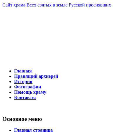
Сайт храма Всех святых в земле Русской просиявших
Тобольско-Тюменская митрополия
625016 г. Тюмень, ул. Логунова, 17 
Телефон 8-963-458-97-78
Главная
Правящий архиерей
История
Фотографии
Помощь храму
Контакты
Основное меню
Главная страница