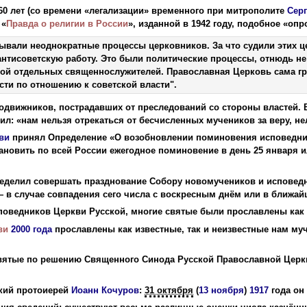
0 лет (со времени «легализации» временного при митрополите
Серг
 «
Правда о религии в России
», изданной в 1942 году, подобное «опр
ывали неоднократные процессы церковников. За что судили этих це
нтисоветскую работу. Это были политические процессы, отнюдь не
той отдельных священнослужителей. Православная Церковь сама гр
ти по отношению к советской власти".
одвижников, пострадавших от преследований со стороны властей. 
л: «нам нельзя отрекаться от бесчисленных мучеников за веру, не
ви
принял Определение «О возобновлении поминовения исповеднико
тановить по всей России ежегодное поминовение в день 25 января 
еделил совершать празднование Собору новомучеников и исповедн
 в случае совпадения сего числа с воскресным днём или в ближа
споведников Церкви Русской, многие святые были прославлены как
ви
2000 года
прославлены как известные, так и неизвестные нам му
 святые по решению Священного Синода Русской Православной Цер
.
ский протоиерей
Иоанн Кочуров
:
31 октября
(
13 ноября
)
1917
года он