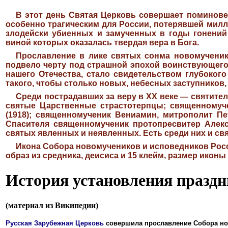
В этот день Святая Церковь совершает поминовен
особенно трагическим для России, потерявшей милл
злодейски убиенных и замученных в годы гонений
виной которых оказалась твердая вера в Бога.
Прославление в лике святых сонма новомученик
подвело черту под страшной эпохой воинствующего
нашего Отечества, стало свидетельством глубоког
такого, чтобы столько новых, небесных заступников
Среди пострадавших за веру в ХХ веке ― святител
святые Царственные страстотерпцы; священномуче
(1918); священномученик Вениамин, митрополит П
Спасителя священномученик протопресвитер Алекс
святых явленных и неявленных. Есть среди них и св
Икона Собора новомучеников и исповедников Росс
образ из средника, деисиса и 15 клейм, размер икон
История установления празд
(м
атериал из Википедии)
Русская Зарубежная Церковь
совершила прославление Собора н