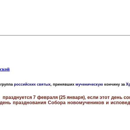
ской
группа
российских
святых
, принявших
мученическую
кончину за
Х
азднуется 7 февраля (25 января), если этот день сов
 день празднования Собора новомучеников и исповед