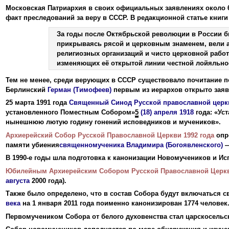
Московская Патриархия в своих официальных заявлениях около 6
факт преследований за веру в СССР. В редакционной статье книги
За годы после Октябрьской революции в России б
прикрываясь рясой и церковным знаменем, вели а
религиозных организаций и чисто церковной рабо
изменяющих её открытой линии честной лойяльнос
Тем не менее, среди верующих в СССР существовало почитание п
Берлинский
Герман (Тимофеев)
первым из иерархов открыто заяви
25 марта 1991 года
Священный Синод Русской православной церк
установленного Поместным Собором»
5
(18) апреля
1918
года: «Ус
нынешнюю лютую годину гонений исповедников и мучеников».
Архиерейский Собор Русской Православной Церкви 1992 года
опр
памяти убиения
священномученика
Владимира (Богоявленского)
—
В 1990-е годы шла подготовка к канонизации Новомучеников и И
Юбилейным Архиерейским Собором Русской Православной Церк
августа
2000 года).
Также было определено, что в состав Собора будут включаться
века
на 1 января 2011 года поименно канонизирован 1774 человек
Первомучеником Собора от белого духовенства стал царскосель