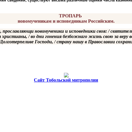
ния сведений; существуют весьма различные оценки числа казнён
ТРОПАРЬ
новомученикам и исповедникам Российским.
а, прославляющи новомученики и исповедники своя: / святите
я христианы, / во дни гонения безбожнаго жизнь свою за веру
олготерпеливе Господи, / страну нашу в Православии сохрани 
Cайт Тобольской митрополии