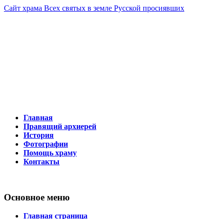
Сайт храма Всех святых в земле Русской просиявших
Тобольско-Тюменская митрополия
625016 г. Тюмень, ул. Логунова, 17 
Телефон 8-963-458-97-78
Главная
Правящий архиерей
История
Фотографии
Помощь храму
Контакты
Основное меню
Главная страница