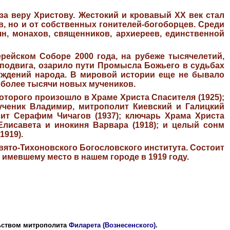
за веру Христову. Жестокий и кровавый XX век стал
, но и от собственных гонителей-богоборцев. Среди
, монахов, священников, архиереев, единственной
ейском Соборе 2000 года, на рубеже тысячелетий,
подвига, озарило пути Промысла Божьего в судьбах
луждений народа. В мировой истории еще не бывало
 более тысячи новых мучеников.
которого произошло в Храме Христа Спасителя (1925);
ученик Владимир, митрополит Киевский и Галицкий
ит Серафим Чичагов (1937); ключарь Храма Христа
лисавета и инокиня Варвара (1918); и целый сонм
1919).
ято-Тихоновского Богословского института. Состоит
 имевшему место в нашем городе в 1919 году.
льством митрополита
Филарета (Вознесенского)
.