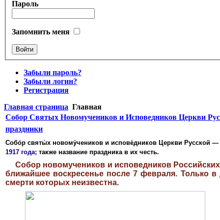
Пароль
Запомнить меня
Забыли пароль?
Забыли логин?
Регистрация
Главная страница
Главная
Собор Святых Новомучеников и Исповедников Церкви Рус
праздники
Собо́р святы́х новому́чеников и испове́дников Церкви Русской
— 
1917 года
; также название праздника в их честь.
Собор новомучеников и исповедников Российских пр
ближайшее воскресенье после 7 февраля. Только в
смерти которых неизвестна.