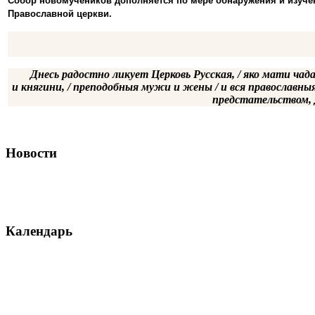
Собор новомучеников дополняется по мере обнаружения и изуче
Православной церкви.
Днесь радостно ликует Церковь Русская, / яко мати чад
и княгини, / преподобныя мужи и жены / и вся православны
предстательством, Д
Новости
Календарь