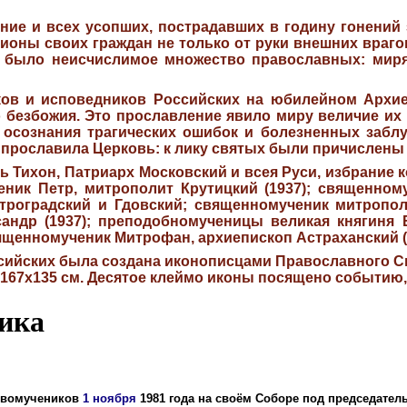
ие и всех усопших, пострадавших в годину гонений 
ионы своих граждан не только от руки внешних врагов
 было неисчислимое множество православных: мирян
ов и исповедников Российских на юбилейном Архиер
 безбожия. Это прославление явило миру величие их 
о осознания трагических ошибок и болезненных заб
, прославила Церковь: к лику святых были причислены
ь Тихон, Патриарх Московский и всея Руси, избрание 
ник Петр, митрополит Крутицкий (1937); священном
етроградский и Гдовский; священномученик митропол
андр (1937); преподобномученицы великая княгиня Е
ященномученик Митрофан, архиепископ Астраханский (
ийских была создана иконописцами Православного Св
ы 167х135 см. Десятое клеймо иконы посящено событию,
ника
овомучеников
1 ноября
1981 года на своём Соборе под председате