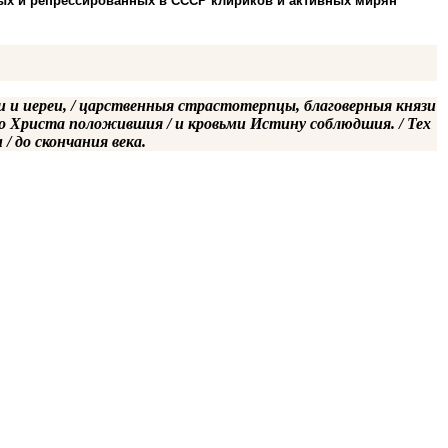
ных и репрессированных в СССР клириков и активных мирян
ли и иереи, / царственныя страстотерпцы, благоверныя князи
 во Христа положившия / и кровьми Истину соблюдшия. / Тех
/ до скончания века.