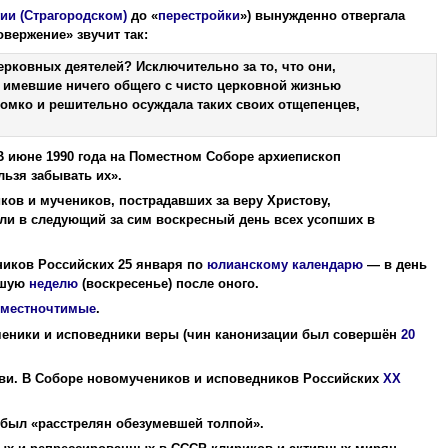
ии (Страгородском)
до «
перестройки
») вынужденно отвергала
овержение» звучит так:
рковных деятелей? Исключительно за то, что они,
 имевшие ничего общего с чисто церковной жизнью
омко и решительно осуждала таких своих отщепенцев,
В июне 1990 года на Поместном Соборе архиепископ
льзя забывать их».
в и мучеников, пострадавших за веру Христову,
или в следующий за сим воскресный день всех усопших в
иков Российских 25 января по
юлианскому календарю
— в день
йшую
неделю
(воскресенье) после оного.
местночтимые
.
ченики и исповедники веры (чин канонизации был совершён
20
кви. В Соборе новомучеников и исповедников Российских
XX
 был «расстрелян обезумевшей толпой».